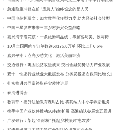
急难险重冲锋在前 “应急人”始终惦念的是人民
中国电信柯瑞文：加大数字化转型力度 助力经济社会转型
中国三星发布未来三年乡村振兴公益战略
嘉兴海宁袁花镇：一条旅游精品线，串起富与美、侠与诗
10月全国网约车订单数达69175.8万单 环比上升6.6%
嘉兴平湖：点亮乡愁文化，激活美丽经济
交通银行：巩固脱贫攻坚成果 突出金融优势助力产业发展
双十一快递行业就业大数据发布 分拣员投递次数同比增长1
扎实推进共同富裕取得实质性进展
春涌进博会
教育部：提升法治教育课时占比 将其纳入中小学课后服务
携手中国产业伙伴推动5G持续扩展 高通确认参展第五届进
广发银行：架起“金融桥” 托起乡村振兴“惠农梦”
武维华出席并主持中墨议会对话论坛第五次会议