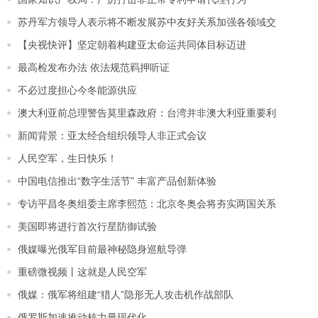
苏丹军方领导人表示将不断发展苏中友好关系加强各领域交
【央视快评】坚定朝着构建亚太命运共同体目标迈进
最高检发布办法 依法规范羁押听证
不必过度担心今冬能源供应
澳大利亚前总理警告莫里森政府：台湾并非澳大利亚重要利
新闻背景：亚太经合组织领导人非正式会议
人民空军，生日快乐！
中国电信推出“数字生活节” 丰富产品创新体验
专访平昌冬奥组委主席李熙范：北京冬奥会将夯实两国关系
美国即将进行首次行星防御试验
俄媒曝光俄军目前最神秘隐身巡航导弹
重磅微视频丨这就是人民空军
俄媒：俄军将组建“猎人”隐形无人攻击机作战部队
俄罗斯加速推动核力量现代化