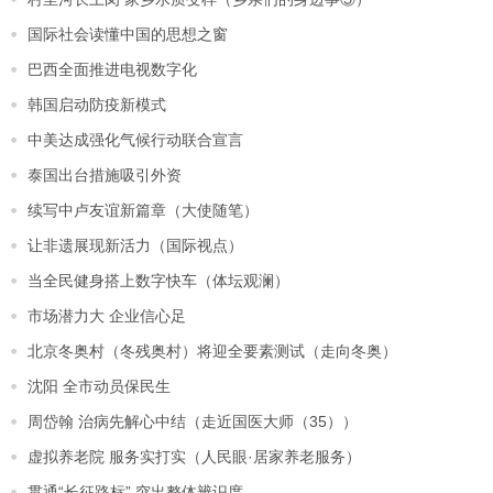
国际社会读懂中国的思想之窗
巴西全面推进电视数字化
韩国启动防疫新模式
中美达成强化气候行动联合宣言
泰国出台措施吸引外资
续写中卢友谊新篇章（大使随笔）
让非遗展现新活力（国际视点）
当全民健身搭上数字快车（体坛观澜）
市场潜力大 企业信心足
北京冬奥村（冬残奥村）将迎全要素测试（走向冬奥）
沈阳 全市动员保民生
周岱翰 治病先解心中结（走近国医大师（35））
虚拟养老院 服务实打实（人民眼·居家养老服务）
贯通“长征路标” 突出整体辨识度