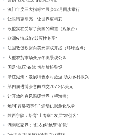
澳门年度三大指标性展会12月同步举行
让眼睛更明亮，让世界更精彩
欧盟实在受够了美国的霸道（观象台）
欧洲疫情或陷“毁灭性冬季”
法国敦促欧盟向美元霸权开战（环球热点）
大型农贸市场变身冬奥景观公园
国足“低压”备战 切勿放松警惕
浙江湖州：发展特色乡村旅游 助力乡村振兴
第四届进博会意向成交707.2亿美元
让开放的春风温暖世界（望海楼）
炮制“育婴箱事件” 煽动仇恨激化战争
陕西宁陕：培育“土专家” 发展“农创客”
湖南张家界：“红衣侠”绝壁“护绿”
“十四五”我国这样绘制文化蓝图