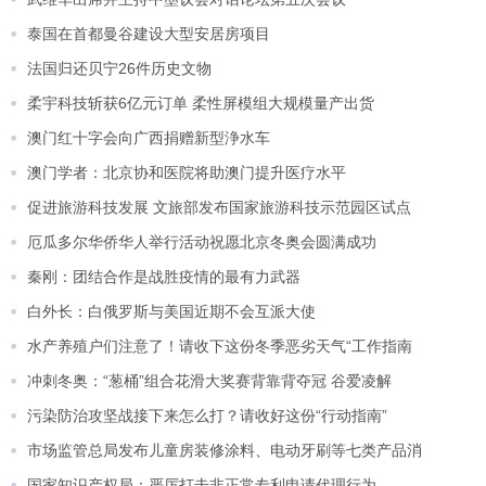
泰国在首都曼谷建设大型安居房项目
法国归还贝宁26件历史文物
柔宇科技斩获6亿元订单 柔性屏模组大规模量产出货
澳门红十字会向广西捐赠新型浄水车
澳门学者：北京协和医院将助澳门提升医疗水平
促进旅游科技发展 文旅部发布国家旅游科技示范园区试点
厄瓜多尔华侨华人举行活动祝愿北京冬奥会圆满成功
秦刚：团结合作是战胜疫情的最有力武器
白外长：白俄罗斯与美国近期不会互派大使
水产养殖户们注意了！请收下这份冬季恶劣天气“工作指南
冲刺冬奥：“葱桶”组合花滑大奖赛背靠背夺冠 谷爱凌解
污染防治攻坚战接下来怎么打？请收好这份“行动指南”
市场监管总局发布儿童房装修涂料、电动牙刷等七类产品消
国家知识产权局：严厉打击非正常专利申请代理行为