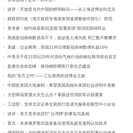
述评：开放是当代中国的鲜明标识——从上海进博会到北京
财政部印发《地方政府专项债券用途调整操作指引》 防范
美专家：纽约或迎新冠流感“双重疫情”假消息阻碍民众
美国新冠病例数居高不下：急诊室人满为患 死亡数不断攀升
美媒：过去两周，美国21州日增新冠病例数增长超10%
中美关于在21世纪20年代强化气候行动的格拉斯哥联合宣言
盈康生命徐宏峰：推动物联网医疗新生态建设
我的“东方之约”——三位展商的进博会之旅
中国驻美国大使秦刚：希望美国高校向美国社会讲明中美教
大型商场突遇火灾怎么办？掌握这些消防常识很重要
工信部：支持北京证券交易所打造成为服务创新型中小企业
述评：美方变本加厉打“台湾牌”的事实与真相
普京：未来俄罗斯武器装备应使用高超音速和认知技术
俄国防部：北约黑海军演旨在为乌克兰东南部军事行动做准