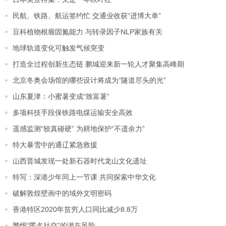
民航、铁路、航运签约忙 交通业收获“进博大单”
豆科植物根瘤固氮能力 与转录因子NLP家族有关
地球轨道变化可触发气候突变
打造全过程创新生态链 鹏城迎来新一轮人才聚集高峰期
北京冬奥会场馆的哪些设计将成为“隧道尽头的光”
山东夏津：小蜜薯变成“致富薯”
多项科技手段保铁路电煤运输安全高效
遥感监测“较真碰硬” 为耕地保护“不遗余力”
特大暴雪中的通辽紧急救援
山西晋城发现一处新石器时代龙山文化遗址
特写：深港少年同上一节课 共同探索中华文化
破解敦煌壁画中的域外文明密码
香港特区2020年贫穷人口同比减少8.8万
警惕“匿名社交”的潜在风险