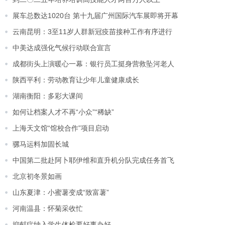
展车总数达1020台 第十九届广州国际汽车展即将开幕
云南昆明：3至11岁人群新冠疫苗接种工作有序进行
中美达成强化气候行动联合宣言
成都街头上演暖心一幕：银行员工挺身营救坠河老人
陕西平利：劳动教育让少年儿童健康成长
湖南衡阳：多彩大课间
如何让档案人才不再“小众”“稀缺”
上海天文馆“馆校合作”项目启动
骡马运料加固长城
中国第二批赴阿卜耶伊维和直升机分队完成任务首飞
北京初冬景如画
山东夏津：小蜜薯变成“致富薯”
河南温县：怀菊采收忙
抑郁症纳入学生体检要好事办好