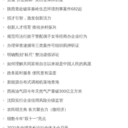
陕西查处破坏秦岭生态环境刑事案件682起
招才引智，激发创新活力
创新人才培育 推动乡村振兴
规范司法行政干警配偶子女等经商办企业行为
办理审查逮捕等三类案件可组织羁押听证
明确甄别“标尺” 整治虚假诉讼
如何理解共同富裕自古以来就是中国人民的夙愿
政务延时服务 便民更有温度
新能源分布式调相机落地青海
西南油气田今年天然气产量破300亿立方米
沈阳实行企业信用风险分级监管
农民唱主角 各方聚合力（微经济）
细数今年“双十一”亮点
2021年全球市长论坛全体大会召开