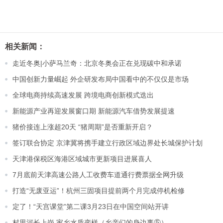
相关新闻：
走近冬奥|小萨马兰奇：北京冬奥会正在兑现碳中和承诺
中国创新力量崛起 外企研发布局中国看中的不仅仅是市场
全球电商持续高速发展 跨境电商创新模式迭出
新能源产业再迎发展窗口期 新能源汽车借势发展提速
猪价接连上涨超20天 “猪周期”是否重新开启？
签订联合协定 京津冀将携手建立行政区域边界处长城保护计划
天津港保税区海港区域城市更新项目进展喜人
7月底前天津高速公路人工收费车道通行费票据全网升级
打造“无废亚运”！杭州三固项目提前两个月完成停机检修
定了！“天宫课堂”第二课3月23日在中国空间站开讲
村里河长上岗 家乡水质变样（乡亲们的身边事⑤）