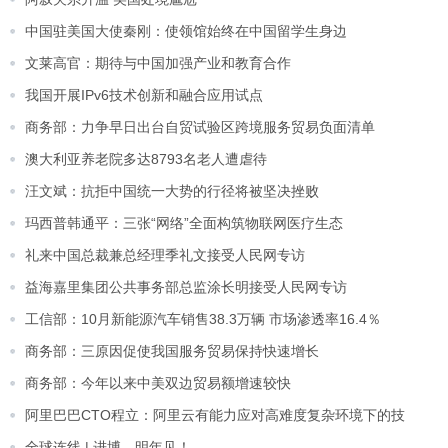
中国驻美国大使秦刚：使领馆始终在中国留学生身边
文莱高官：期待与中国加强产业和教育合作
我国开展IPv6技术创新和融合应用试点
商务部：力争早日出台自贸试验区跨境服务贸易负面清单
澳大利亚养老院多达8793名老人遭虐待
汪文斌：抗拒中国统一大势的行径将被坚决挫败
玛西普韩通平：三张“网络”全面构筑物联网医疗生态
礼来中国总裁兼总经理季礼文接受人民网专访
益海嘉里集团公共事务部总监涂长明接受人民网专访
工信部：10月新能源汽车销售38.3万辆 市场渗透率16.4％
商务部：三原因促使我国服务贸易保持快速增长
商务部：今年以来中美双边贸易额增速较快
阿里巴巴CTO程立：阿里云有能力应对高难度复杂环境下的技
全球连线 | 进博，明年见！