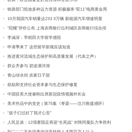
铁路部门投放多种运力资源 积极服务“双11”电商黄金周
10月我国汽车销量达233.3万辆 新能源汽车增速明显
“陀螺”评价公布 上海农商银行位列城区农商银行综合排
李涵深：早稻田大学留学感悟
申请季来了 这些留学新规应该知道
推进黄河流域生态保护和高质量发展（代表之声）
群众齐参与 碧波满河湖
青山绿水间 农家日子甜
鼓励和支持社会资本参与生态保护修复
中国驻美大使秦刚出席新冠疫情视频外长会
美术作品中的党史 | 第75集《脊梁——汶川救援感怀》
“孩子们过好了我才心安”
人民足谈：12强赛国足再迎“生死战” 对阵阿曼队力争胜利
到二〇二五年培养培训高技能人才两百万人以上