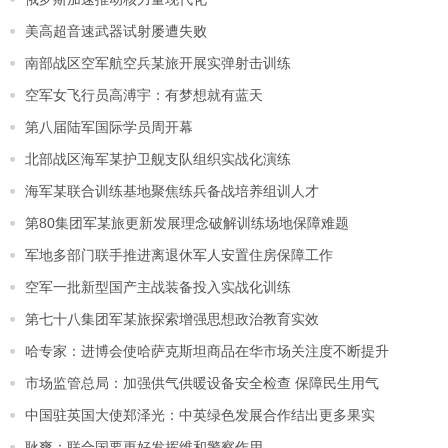
美高超音速武器试射屡遭失败
南部战区空军航空兵某旅开展实弹射击训练
空军女飞行员高溥宇：有梦想就有蓝天
第八届陆军国际学员周开幕
北部战区海军某护卫舰支队组织实战化演练
海军某联合训练基地聚焦练兵备战培养组训人才
第80集团军某旅更新发展理念破解训练场地保障难题
军地多部门联手推进离退休军人安置住房保障工作
空军一批新型国产主战装备投入实战化训练
第七十八集团军某旅探索增强思想政治教育实效
哈专家：进博会使哈萨克斯坦商品在华市场关注度不断提升
市场监管总局：加强供气供暖设备安全检查 保障民生用气
中国驻英国大使郑泽光：中英绿色发展合作结出更多果实
耿爽：联合国要更好发挥维和警察作用