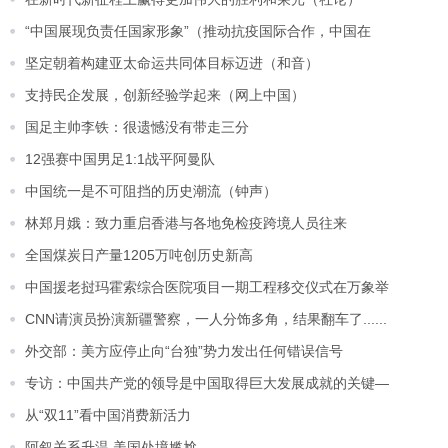
“中国展现负责任国家形象”（推动抗疫国际合作，中国在
坚定朝着构建亚太命运共同体目标迈进（和音）
支持民企发展，创新经验学起来（网上中国）
国足主帅李铁：很遗憾没有带走三分
12强赛中国男足1:1战平阿曼队
中国统一是不可阻挡的历史潮流（钟声）
林郑月娥：致力重启香港与各地免检疫跨境人员往来
全国煤炭日产量1205万吨创历史新高
中国援老挝玛霍索综合医院项目一期工程移交仪式在万象举
CNN请演员扮演新疆警察，一人分饰多角，结果翻车了......
外交部：美方应停止向“台独”势力发出任何错误信号
专访：中国共产党的领导是中国取得巨大发展成就的关键—
从“双11”看中国消费新活力
阿叙关系升温 美国处境尴尬