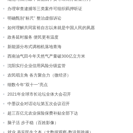
办理审查逮捕等三类案件可组织羁押听证
明确甄别“标尺” 整治虚假诉讼
如何理解共同富裕自古以来就是中国人民的夙愿
政务延时服务 便民更有温度
新能源分布式调相机落地青海
西南油气田今年天然气产量破300亿立方米
沈阳实行企业信用风险分级监管
农民唱主角 各方聚合力（微经济）
细数今年“双十一”亮点
2021年全球市长论坛全体大会召开
中墨议会对话论坛第五次会议召开
超三百亿元农业保险保费补贴全部下达
脑子活 步子稳（百姓影像）
就业 夯实民生之本（大数据观察·数说新跨越）