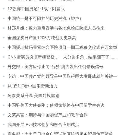
12强赛中国男足1:1战平阿曼队
中国统一是不可阻挡的历史潮流（钟声）
林郑月娥：致力重启香港与各地免检疫跨境人员往来
全国煤炭日产量1205万吨创历史新高
中国援老挝玛霍索综合医院项目一期工程移交仪式在万象举
CNN请演员扮演新疆警察，一人分饰多角，结果翻车了......
外交部：美方应停止向“台独”势力发出任何错误信号
专访：中国共产党的领导是中国取得巨大发展成就的关键—
从“双11”看中国消费新活力
阿叙关系升温 美国处境尴尬
中国驻美国大使秦刚：使领馆始终在中国留学生身边
文莱高官：期待与中国加强产业和教育合作
我国开展IPv6技术创新和融合应用试点
商务部：力争早日出台自贸试验区跨境服务贸易负面清单