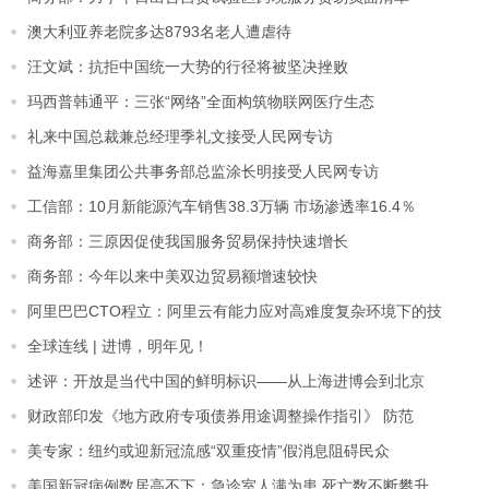
澳大利亚养老院多达8793名老人遭虐待
汪文斌：抗拒中国统一大势的行径将被坚决挫败
玛西普韩通平：三张“网络”全面构筑物联网医疗生态
礼来中国总裁兼总经理季礼文接受人民网专访
益海嘉里集团公共事务部总监涂长明接受人民网专访
工信部：10月新能源汽车销售38.3万辆 市场渗透率16.4％
商务部：三原因促使我国服务贸易保持快速增长
商务部：今年以来中美双边贸易额增速较快
阿里巴巴CTO程立：阿里云有能力应对高难度复杂环境下的技
全球连线 | 进博，明年见！
述评：开放是当代中国的鲜明标识——从上海进博会到北京
财政部印发《地方政府专项债券用途调整操作指引》 防范
美专家：纽约或迎新冠流感“双重疫情”假消息阻碍民众
美国新冠病例数居高不下：急诊室人满为患 死亡数不断攀升