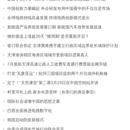
中国创新力量崛起 外企研发布局中国看中的不仅仅是市场
全球电商持续高速发展 跨境电商创新模式迭出
新能源产业再迎发展窗口期 新能源汽车借势发展提速
猪价接连上涨超20天 “猪周期”是否重新开启？
签订联合协定 京津冀将携手建立行政区域边界处长城保护计划
天津港保税区海港区域城市更新项目进展喜人
7月底前天津高速公路人工收费车道通行费票据全网升级
打造“无废亚运”！杭州三固项目提前两个月完成停机检修
定了！“天宫课堂”第二课3月23日在中国空间站开讲
村里河长上岗 家乡水质变样（乡亲们的身边事⑤）
国际社会读懂中国的思想之窗
巴西全面推进电视数字化
韩国启动防疫新模式
中美达成强化气候行动联合宣言