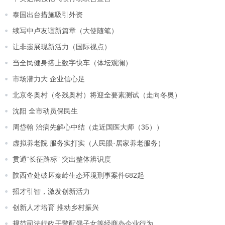
泰国出台措施吸引外资
续写中卢友谊新篇章（大使随笔）
让非遗展现新活力（国际视点）
当全民健身搭上数字快车（体坛观澜）
市场潜力大 企业信心足
北京冬奥村（冬残奥村）将迎全要素测试（走向冬奥）
沈阳 全市动员保民生
周岱翰 治病先解心中结（走近国医大师（35））
虚拟养老院 服务实打实（人民眼·居家养老服务）
贯通“长征路标” 突出整体辨识度
陕西查处破坏秦岭生态环境刑事案件682起
招才引智，激发创新活力
创新人才培育 推动乡村振兴
规范司法行政干警配偶子女等经商办企业行为