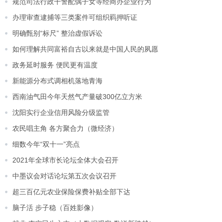
规范司法行政干警配偶子女等经商办企业行为
办理审查逮捕等三类案件可组织羁押听证
明确甄别“标尺” 整治虚假诉讼
如何理解共同富裕自古以来就是中国人民的夙愿
政务延时服务 便民更有温度
新能源分布式调相机落地青海
西南油气田今年天然气产量破300亿立方米
沈阳实行企业信用风险分级监管
农民唱主角 各方聚合力（微经济）
细数今年“双十一”亮点
2021年全球市长论坛全体大会召开
中墨议会对话论坛第五次会议召开
超三百亿元农业保险保费补贴全部下达
脑子活 步子稳（百姓影像）