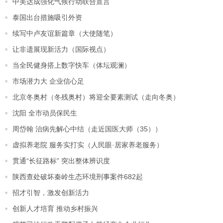
中美达成强化气候行动联合宣言
泰国出台措施吸引外资
续写中卢友谊新篇章（大使随笔）
让非遗展现新活力（国际视点）
当全民健身搭上数字快车（体坛观澜）
市场潜力大 企业信心足
北京冬奥村（冬残奥村）将迎全要素测试（走向冬奥）
沈阳 全市动员保民生
周岱翰 治病先解心中结（走近国医大师（35））
虚拟养老院 服务实打实（人民眼·居家养老服务）
贯通“长征路标” 突出整体辨识度
陕西查处破坏秦岭生态环境刑事案件682起
招才引智，激发创新活力
创新人才培育 推动乡村振兴