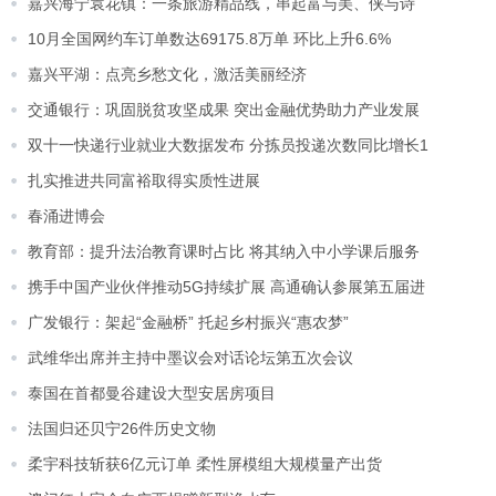
嘉兴海宁袁花镇：一条旅游精品线，串起富与美、侠与诗
10月全国网约车订单数达69175.8万单 环比上升6.6%
嘉兴平湖：点亮乡愁文化，激活美丽经济
交通银行：巩固脱贫攻坚成果 突出金融优势助力产业发展
双十一快递行业就业大数据发布 分拣员投递次数同比增长1
扎实推进共同富裕取得实质性进展
春涌进博会
教育部：提升法治教育课时占比 将其纳入中小学课后服务
携手中国产业伙伴推动5G持续扩展 高通确认参展第五届进
广发银行：架起“金融桥” 托起乡村振兴“惠农梦”
武维华出席并主持中墨议会对话论坛第五次会议
泰国在首都曼谷建设大型安居房项目
法国归还贝宁26件历史文物
柔宇科技斩获6亿元订单 柔性屏模组大规模量产出货