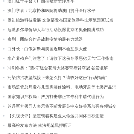
澳门红十字会向广西捐赠新型浄水车
澳门学者：北京协和医院将助澳门提升医疗水平
促进旅游科技发展 文旅部发布国家旅游科技示范园区试点
厄瓜多尔华侨华人举行活动祝愿北京冬奥会圆满成功
秦刚：团结合作是战胜疫情的最有力武器
白外长：白俄罗斯与美国近期不会互派大使
水产养殖户们注意了！请收下这份冬季恶劣天气“工作指南
冲刺冬奥：“葱桶”组合花滑大奖赛背靠背夺冠 谷爱凌解
污染防治攻坚战接下来怎么打？请收好这份“行动指南”
市场监管总局发布儿童房装修涂料、电动牙刷等七类产品消
国家知识产权局：严厉打击非正常专利申请代理行为
苏丹军方领导人表示将不断发展苏中友好关系加强各领域交
【央视快评】坚定朝着构建亚太命运共同体目标迈进
最高检发布办法 依法规范羁押听证