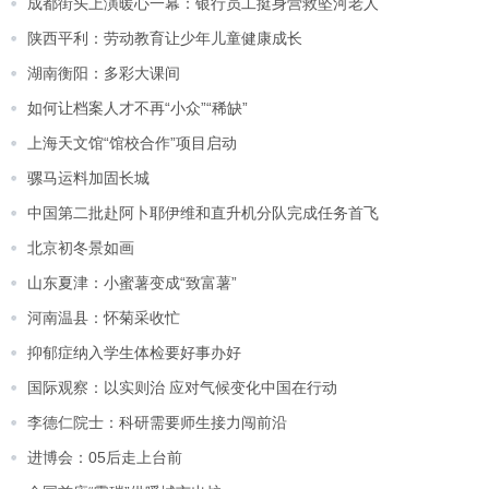
成都街头上演暖心一幕：银行员工挺身营救坠河老人
陕西平利：劳动教育让少年儿童健康成长
湖南衡阳：多彩大课间
如何让档案人才不再“小众”“稀缺”
上海天文馆“馆校合作”项目启动
骡马运料加固长城
中国第二批赴阿卜耶伊维和直升机分队完成任务首飞
北京初冬景如画
山东夏津：小蜜薯变成“致富薯”
河南温县：怀菊采收忙
抑郁症纳入学生体检要好事办好
国际观察：以实则治 应对气候变化中国在行动
李德仁院士：科研需要师生接力闯前沿
进博会：05后走上台前