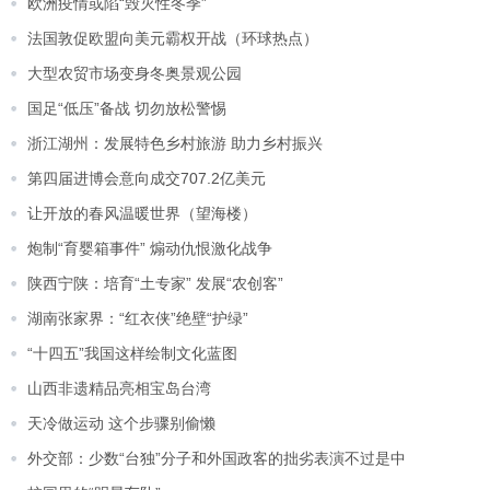
欧洲疫情或陷“毁灭性冬季”
法国敦促欧盟向美元霸权开战（环球热点）
大型农贸市场变身冬奥景观公园
国足“低压”备战 切勿放松警惕
浙江湖州：发展特色乡村旅游 助力乡村振兴
第四届进博会意向成交707.2亿美元
让开放的春风温暖世界（望海楼）
炮制“育婴箱事件” 煽动仇恨激化战争
陕西宁陕：培育“土专家” 发展“农创客”
湖南张家界：“红衣侠”绝壁“护绿”
“十四五”我国这样绘制文化蓝图
山西非遗精品亮相宝岛台湾
天冷做运动 这个步骤别偷懒
外交部：少数“台独”分子和外国政客的拙劣表演不过是中