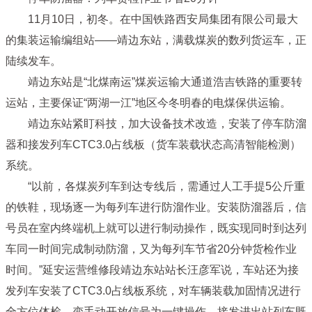
11月10日，初冬。在中国铁路西安局集团有限公司最大
的集装运输编组站——靖边东站，满载煤炭的数列货运车，正
陆续发车。
靖边东站是“北煤南运”煤炭运输大通道浩吉铁路的重要转
运站，主要保证“两湖一江”地区今冬明春的电煤保供运输。
靖边东站紧盯科技，加大设备技术改造，安装了停车防溜
器和接发列车CTC3.0占线板（货车装载状态高清智能检测）
系统。
“以前，各煤炭列车到达专线后，需通过人工手提5公斤重
的铁鞋，现场逐一为每列车进行防溜作业。安装防溜器后，信
号员在室内终端机上就可以进行制动操作，既实现同时到达列
车同一时间完成制动防溜，又为每列车节省20分钟货检作业
时间。”延安运营维修段靖边东站站长汪彦军说，车站还为接
发列车安装了CTC3.0占线板系统，对车辆装载加固情况进行
全方位体检，变手动开放信号为一键操作，接发进出站列车既