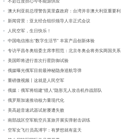
不必过度担心今冬能源供应
澳大利亚前总理警告莫里森政府：台湾并非澳大利亚重要利
新闻背景：亚太经合组织领导人非正式会议
人民空军，生日快乐！
中国电信推出“数字生活节” 丰富产品创新体验
专访平昌冬奥组委主席李熙范：北京冬奥会将夯实两国关系
美国即将进行首次行星防御试验
俄媒曝光俄军目前最神秘隐身巡航导弹
重磅微视频丨这就是人民空军
俄媒：俄军将组建“猎人”隐形无人攻击机作战部队
俄罗斯加速推动核力量现代化
美高超音速武器试射屡遭失败
南部战区空军航空兵某旅开展实弹射击训练
空军女飞行员高溥宇：有梦想就有蓝天