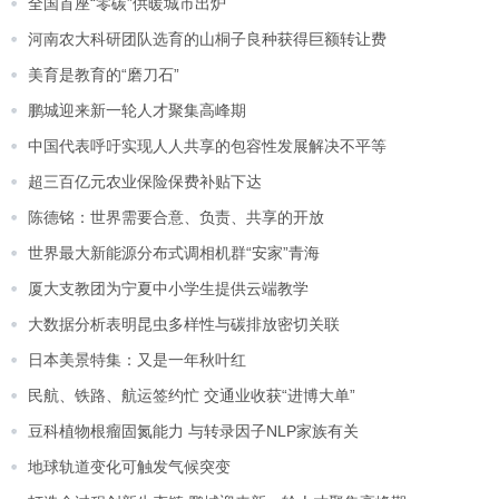
全国首座“零碳”供暖城市出炉
河南农大科研团队选育的山桐子良种获得巨额转让费
美育是教育的“磨刀石”
鹏城迎来新一轮人才聚集高峰期
中国代表呼吁实现人人共享的包容性发展解决不平等
超三百亿元农业保险保费补贴下达
陈德铭：世界需要合意、负责、共享的开放
世界最大新能源分布式调相机群“安家”青海
厦大支教团为宁夏中小学生提供云端教学
大数据分析表明昆虫多样性与碳排放密切关联
日本美景特集：又是一年秋叶红
民航、铁路、航运签约忙 交通业收获“进博大单”
豆科植物根瘤固氮能力 与转录因子NLP家族有关
地球轨道变化可触发气候突变