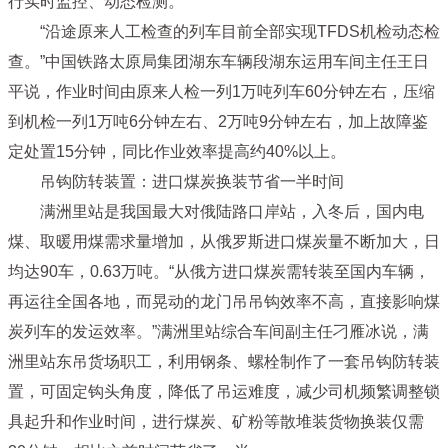
行实时监控、动态检测。
“沿途原来人工检查的列车目前全部实现TFDS机检动态检
查。”中国铁路太原局集团湖东车辆段湖东运用车间主任王日
平说，作业时间由原来人检一列1万吨列车60分钟左右，压缩
到机检一列1万吨6分钟左右、2万吨9分钟左右，加上故障鉴
定处置15分钟，同比作业效率提高约40%以上。
吊钩防转装置：进口煤炭换装节省一半时间
满洲里站是我国最大对俄陆路口岸站，入冬后，国内电
煤、取暖用煤需求量增加，从俄罗斯进口煤炭量不断加大，日
均达90车，0.63万吨。“从俄方进口煤炭需转装至国内车辆，
再运往全国各地，而晃动的龙门吊吊钩效率不高，直接影响煤
炭列车的发运效率。”满洲里站综合车间副主任刁雁冰说，满
洲里站东吊货场职工，利用钢条、螺栓制作了一套吊钩防转装
置，可固定钩头角度，降低了吊运难度，减少司机频繁调整锁
具起升和作业时间，进行煤炭、矿粉等散堆装货物换装仅需