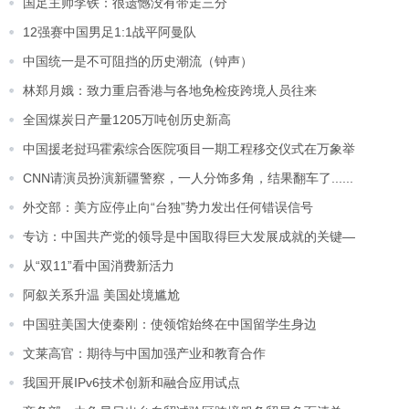
国足主帅李铁：很遗憾没有带走三分
12强赛中国男足1:1战平阿曼队
中国统一是不可阻挡的历史潮流（钟声）
林郑月娥：致力重启香港与各地免检疫跨境人员往来
全国煤炭日产量1205万吨创历史新高
中国援老挝玛霍索综合医院项目一期工程移交仪式在万象举
CNN请演员扮演新疆警察，一人分饰多角，结果翻车了......
外交部：美方应停止向“台独”势力发出任何错误信号
专访：中国共产党的领导是中国取得巨大发展成就的关键—
从“双11”看中国消费新活力
阿叙关系升温 美国处境尴尬
中国驻美国大使秦刚：使领馆始终在中国留学生身边
文莱高官：期待与中国加强产业和教育合作
我国开展IPv6技术创新和融合应用试点