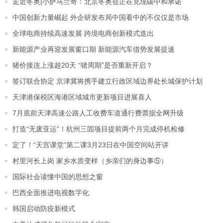
走近冬奥|小萨马兰奇：北京冬奥会正在兑现碳中和承诺
中国创新力量崛起 外企研发布局中国看中的不仅仅是市场
全球电商持续高速发展 跨境电商创新模式迭出
新能源产业再迎发展窗口期 新能源汽车借势发展提速
猪价接连上涨超20天 “猪周期”是否重新开启？
签订联合协定 京津冀将携手建立行政区域边界处长城保护计划
天津港保税区海港区域城市更新项目进展喜人
7月底前天津高速公路人工收费车道通行费票据全网升级
打造“无废亚运”！杭州三固项目提前两个月完成停机检修
定了！“天宫课堂”第二课3月23日在中国空间站开讲
村里河长上岗 家乡水质变样（乡亲们的身边事⑤）
国际社会读懂中国的思想之窗
巴西全面推进电视数字化
韩国启动防疫新模式