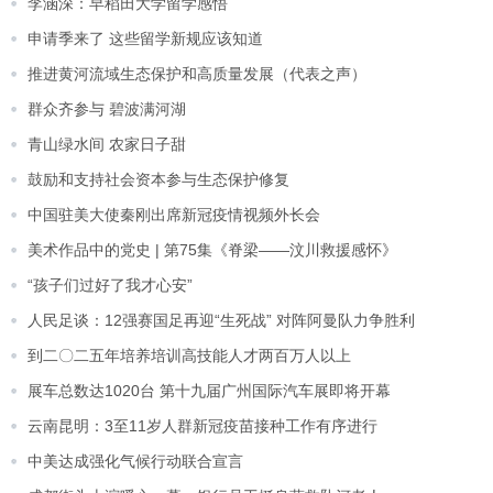
李涵深：早稻田大学留学感悟
申请季来了 这些留学新规应该知道
推进黄河流域生态保护和高质量发展（代表之声）
群众齐参与 碧波满河湖
青山绿水间 农家日子甜
鼓励和支持社会资本参与生态保护修复
中国驻美大使秦刚出席新冠疫情视频外长会
美术作品中的党史 | 第75集《脊梁——汶川救援感怀》
“孩子们过好了我才心安”
人民足谈：12强赛国足再迎“生死战” 对阵阿曼队力争胜利
到二〇二五年培养培训高技能人才两百万人以上
展车总数达1020台 第十九届广州国际汽车展即将开幕
云南昆明：3至11岁人群新冠疫苗接种工作有序进行
中美达成强化气候行动联合宣言