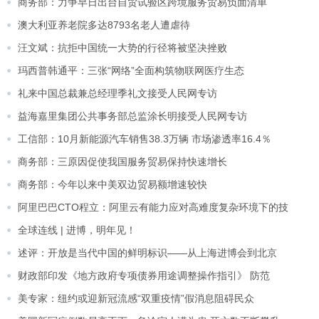
商务部：力争早日出台自贸试验区跨境服务贸易负面清单
澳大利亚养老院多达8793名老人遭虐待
汪文斌：抗拒中国统一大势的行径将被坚决挫败
玛西普韩通平：三张“网络”全面构筑物联网医疗生态
礼来中国总裁兼总经理季礼文接受人民网专访
益海嘉里集团公共事务部总监涂长明接受人民网专访
工信部：10月新能源汽车销售38.3万辆 市场渗透率16.4％
商务部：三原因促使我国服务贸易保持快速增长
商务部：今年以来中美双边贸易额增速较快
阿里巴巴CTO程立：阿里云有能力应对高难度复杂环境下的技
全球连线 | 进博，明年见！
述评：开放是当代中国的鲜明标识——从上海进博会到北京
财政部印发《地方政府专项债券用途调整操作指引》 防范
美专家：纽约或迎新冠流感“双重疫情”假消息阻碍民众