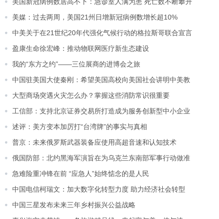
美国新冠病例数居高不下：急诊室人满为患 死亡数不断攀升
美媒：过去两周，美国21州日增新冠病例数增长超10%
中美关于在21世纪20年代强化气候行动的格拉斯哥联合宣言
盈康生命徐宏峰：推动物联网医疗新生态建设
我的“东方之约”——三位展商的进博会之旅
中国驻美国大使秦刚：希望美国高校向美国社会讲明中美教
大型商场突遇火灾怎么办？掌握这些消防常识很重要
工信部：支持北京证券交易所打造成为服务创新型中小企业
述评：美方变本加厉打“台湾牌”的事实与真相
普京：未来俄罗斯武器装备应使用高超音速和认知技术
俄国防部：北约黑海军演旨在为乌克兰东南部军事行动做准
急难险重冲锋在前 “应急人”始终惦念的是人民
中国电信柯瑞文：加大数字化转型力度 助力经济社会转型
中国三星发布未来三年乡村振兴公益战略